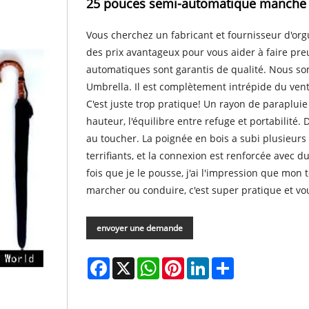
25 pouces semi-automatique manche 
Vous cherchez un fabricant et fournisseur d'or
des prix avantageux pour vous aider à faire preu
automatiques sont garantis de qualité. Nous 
Umbrella. Il est complètement intrépide du vent et
C'est juste trop pratique! Un rayon de paraplu
hauteur, l'équilibre entre refuge et portabilité.
au toucher. La poignée en bois a subi plusieurs
terrifiants, et la connexion est renforcée avec d
fois que je le pousse, j'ai l'impression que mo
marcher ou conduire, c'est super pratique et vou
envoyer une demande
Facebook
X
WhatsApp
Pinterest
LinkedIn
Share