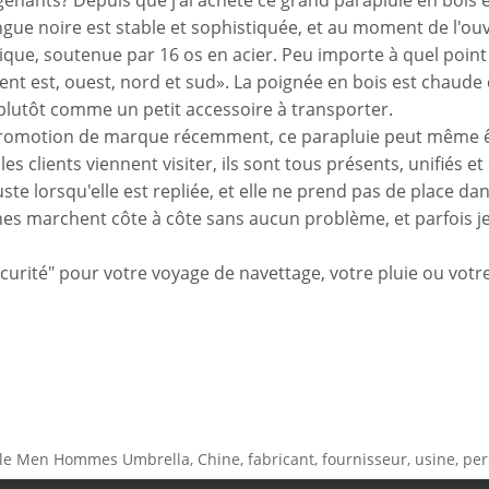
ênants? Depuis que j'ai acheté ce grand parapluie en bois en 
gue noire est stable et sophistiquée, et au moment de l'ouv
ique, soutenue par 16 os en acier. Peu importe à quel point le
t est, ouest, nord et sud». La poignée en bois est chaude e
 plutôt comme un petit accessoire à transporter.
romotion de marque récemment, ce parapluie peut même être
es clients viennent visiter, ils sont tous présents, unifiés e
ste lorsqu'elle est repliée, et elle ne prend pas de place dan
es marchent côte à côte sans aucun problème, et parfois j
curité" pour votre voyage de navettage, votre pluie ou votr
e Men Hommes Umbrella, Chine, fabricant, fournisseur, usine, per