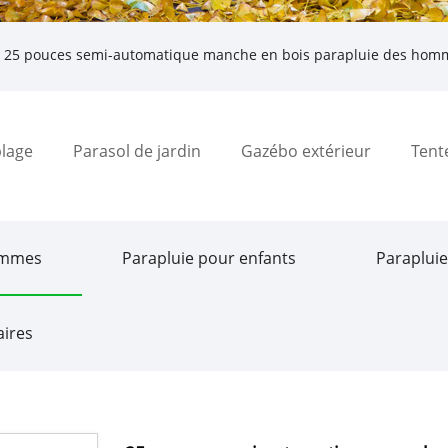
 25 pouces semi-automatique manche en bois parapluie des hom
plage
Parasol de jardin
Gazébo extérieur
Tent
ommes
Parapluie pour enfants
Parapluie
aires