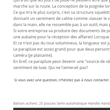
Qui a dit que les jours de pluie ne peuvent être que g
marche sur la route. La conception de la poignée lon
Ce qui m'a le plus surpris, c'est sa structure squelett
donnant un sentiment de calme comme «laisser le ven
dans la main, elle ne ressemble pas à un outil, mais
Si votre entreprise va produire des documents de p
une aubaine pour la réception des affaires! Lorsque l
Et ce n'est pas du tout volumineux, la longueur est ju
Le parapluie est assez grand pour que deux personn
caméra (je plaisante).
En bref, ce parapluie peut devenir une "source de sé
sentiment de luxe. Qui ne l'aimerait pas?
Si vous avez une question, n'hésitez pas à nous contacter.
Balises actives: 25 pouces Semi-automatique Handle Handl