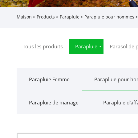
Maison
>
Products
>
Parapluie
>
Parapluie pour hommes
>
Tous les produits
Parapluie
Parasol de 
Parapluie Femme
Parapluie pour h
Parapluie de mariage
Parapluie d'aff