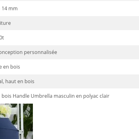
e 14 mm
iture
0t
onception personnalisée
e en bois
l, haut en bois
 bois Handle Umbrella masculin en polyac clair