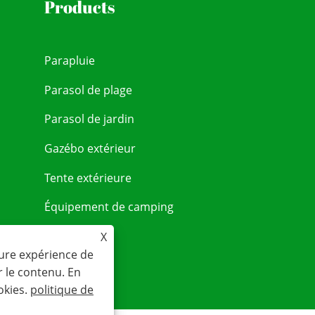
Products
Parapluie
Parasol de plage
Parasol de jardin
Gazébo extérieur
Tente extérieure
Équipement de camping
X
eure expérience de
r le contenu. En
okies.
politique de