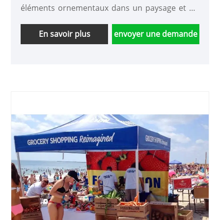
éléments ornementaux dans un paysage et un
lieu de repos. Certains belvédères situés dans
les parcs publics sont suffisamment grands
En savoir plus
envoyer une demande
pour servir de kiosques à musique ou d'abris
contre la pluie. Cette tente de VESTA Ourdoor
présente les caractéristiques ci-dessous : 1.
Solide et résistante au vent 2. Disponible en
différentes tailles et couleurs 3. L'enveloppe
complète, le logo ou le graphique imprimés
numériquement peuvent être personnalisés 4.
Installation rapide : 3 à 5 minutes ; Et les
applications potentielles comme ci-dessous : 1.
Fêtes 2. Stockage 3. Soins de santé 4. Sports 5.
Projectif 6. Événements spéciaux ou corporatifs
7. Festival 8.Exposition