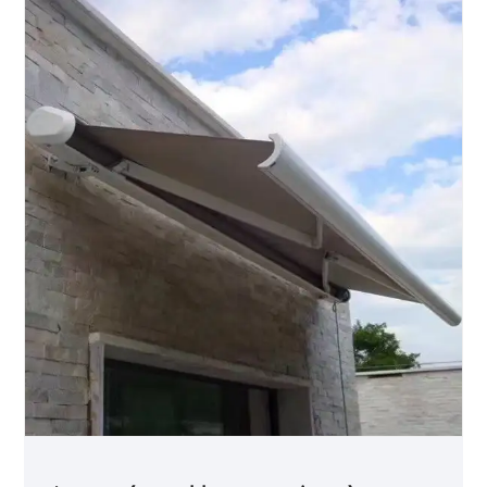
ensoleillés.
● Marque : VESTA
● Emballage : Caisse en bois
● Capacité d'approvisionnement : 100 %
● Il s'agit d'un tout nouveau produit développé
pour les parcs publics suffisamment grands
pour servir de kiosques à musique ou d'abris
contre la pluie. Dimensions du colis 3 m 3 m 2 6
m Couleur Cadre gris métallisé