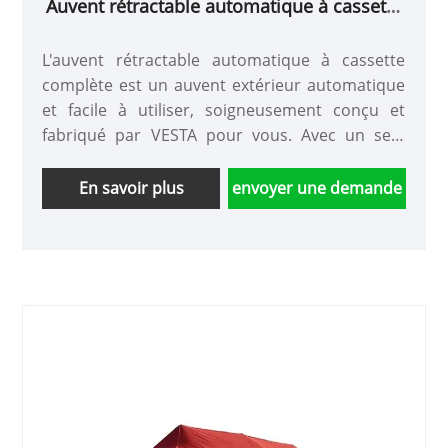
Auvent rétractable automatique à cassette
complète
L'auvent rétractable automatique à cassette
complète est un auvent extérieur automatique
et facile à utiliser, soigneusement conçu et
fabriqué par VESTA pour vous. Avec un seul
bouton, l'auvent peut être déplié pour être
utilisé, et il est également pratique de le replier
En savoir plus
envoyer une demande
lorsqu'il doit être replié. Il est plus intelligent et
plus flexible que le store plié et ouvert
manuellement.
● Marque : VESTA
● Emballage : Caisse en bois
● Capacité d'approvisionnement : 100 %
● 1 Design élégant et apparence luxueuse 2 La
cassette en aluminium attrayante protège le
tissu et les bras contre les effets
environnementaux