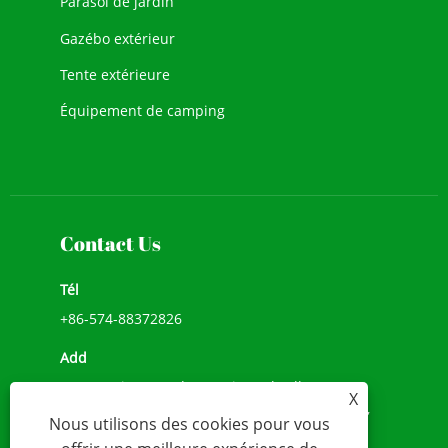
Parasol de jardin
Gazébo extérieur
Tente extérieure
Équipement de camping
Contact Us
Tél
+86-574-88372826
Add
No.518, Li He Road, Songxia Umbrella Town,
X
Shanghai, Shaoxing City, Province du Zhejiang,
Nous utilisons des cookies pour vous
Chine