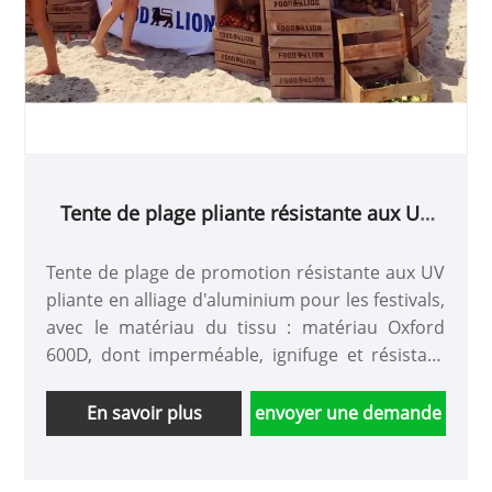
Tente de plage pliante résistante aux UV
pour les festivals
Tente de plage de promotion résistante aux UV
pliante en alliage d'aluminium pour les festivals,
avec le matériau du tissu : matériau Oxford
600D, dont imperméable, ignifuge et résistant
aux UV, points doubles pour chaque bord,
Oxford 600D avec matériau enduit de PU est
En savoir plus
envoyer une demande
imperméable, ignifuge et résistant aux UV pour
l'impression de logo par sublimation thermique
pour vos projets de promotion d'entreprise.