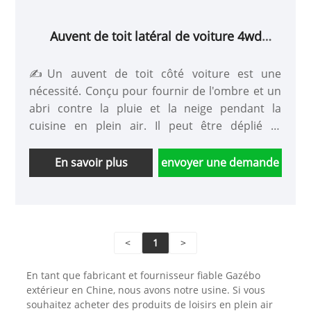
Auvent de toit latéral de voiture 4wd
étanche et rétractable
✍Un auvent de toit côté voiture est une
nécessité. Conçu pour fournir de l'ombre et un
abri contre la pluie et la neige pendant la
cuisine en plein air. Il peut être déplié et
rétracté en quelques minutes. ✍ Que vous
alliez pique-niquer, pêcher, conduire ou
En savoir plus
envoyer une demande
camper, ce grand auvent imperméable offre
une ombre et un abri instantanés et vous aide à
allouer plus d'espace pour les aventures en
plein air. ► Paramètres du produit : -Nom :
<
1
>
pare-soleil de voiture/tente de camping/tente
de voiture RV. -Tissu : tissu Oxford plaqué
En tant que fabricant et fournisseur fiable Gazébo
argent 420D -Tige de support: tige télescopique
extérieur en Chine, nous avons notre usine. Si vous
en alliage d'aluminium épaissie -Dimensions :
souhaitez acheter des produits de loisirs en plein air