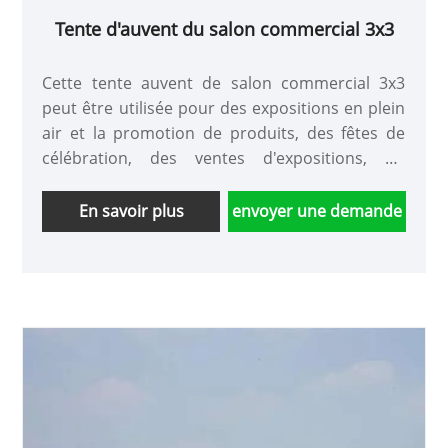
Tente d'auvent du salon commercial 3x3
Cette tente auvent de salon commercial 3x3
peut être utilisée pour des expositions en plein
air et la promotion de produits, des fêtes de
célébration, des ventes d'expositions, du
tourisme et des loisirs, des travaux en plein air
et des stands de nourriture. Les activités
En savoir plus
envoyer une demande
temporaires telles que les soirées de chant et
de danse, ainsi que les installations de loisirs à
long terme dans les complexes touristiques des
parcs, sont faciles à exploiter et à installer :
l'ouverture et la fermeture en une minute sont
simples et pratiques. Léger et durable : facile à
transporter et à utiliser, avec une longue durée
de vie. Tissu de haute qualité, imperméable à la
pluie, résistant au soleil, durable, facile à