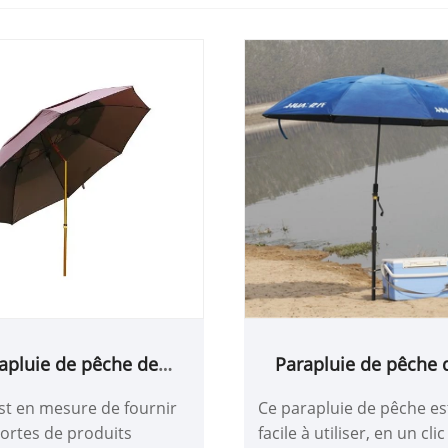
apluie de pêche de
Parapluie de pêche 
ping double couche
st en mesure de fournir
Ce parapluie de pêche es
sortes de produits
facile à utiliser, en un clic