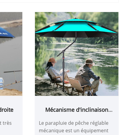
droite
Mécanisme d'inclinaison
réglable parapluie de pêche
t très
Le parapluie de pêche réglable
mécanique est un équipement