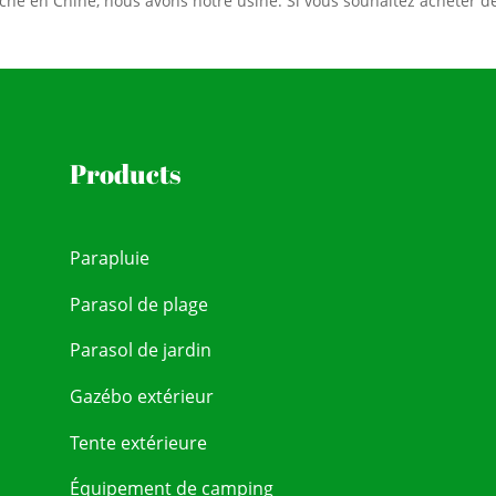
che en Chine, nous avons notre usine. Si vous souhaitez acheter des 
Products
Parapluie
Parasol de plage
Parasol de jardin
Gazébo extérieur
Tente extérieure
Équipement de camping