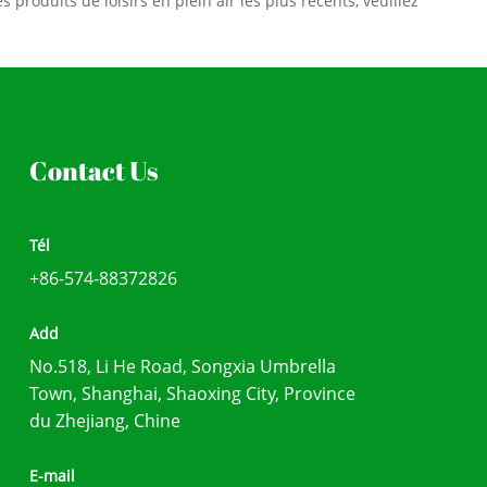
produits de loisirs en plein air les plus récents, veuillez
Contact Us
Tél
+86-574-88372826
Add
No.518, Li He Road, Songxia Umbrella
Town, Shanghai, Shaoxing City, Province
du Zhejiang, Chine
E-mail