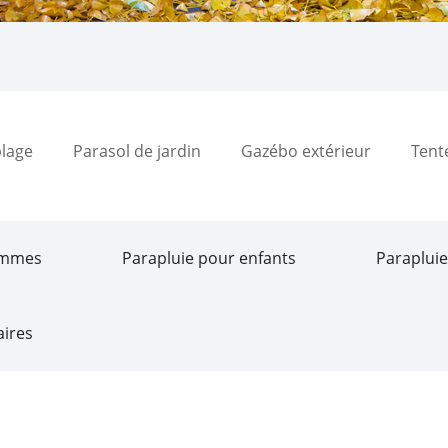
plage
Parasol de jardin
Gazébo extérieur
Tent
ommes
Parapluie pour enfants
Parapluie
aires