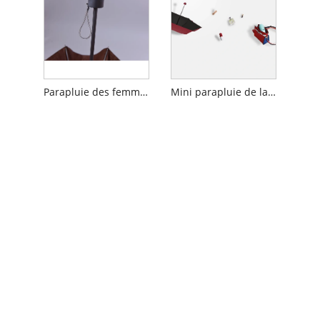
Parapluie des femmes ultra-légères et compactes
Mini parapluie de la capsule anti-UV