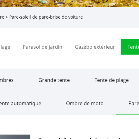
ure
> Pare-soleil de pare-brise de voiture
plage
Parasol de jardin
Gazébo extérieur
Tent
mbres
Grande tente
Tente de plage
ente automatique
Ombre de moto
Pare