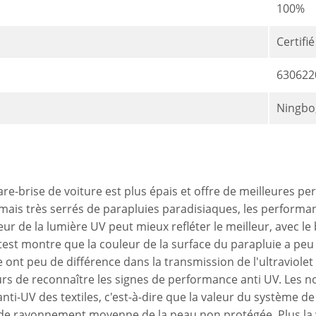
100%
Certifi
630622
Ningbo
-brise de voiture est plus épais et offre de meilleures per
ais très serrés de parapluies paradisiaques, les performan
eur de la lumière UV peut mieux refléter le meilleur, avec l
 test montre que la couleur de la surface du parapluie a peu d
 ont peu de différence dans la transmission de l'ultraviolet 
 de reconnaître les signes de performance anti UV. Les nor
i-UV des textiles, c'est-à-dire que la valeur du système de 
 de rayonnement moyenne de la peau non protégée. Plus la v