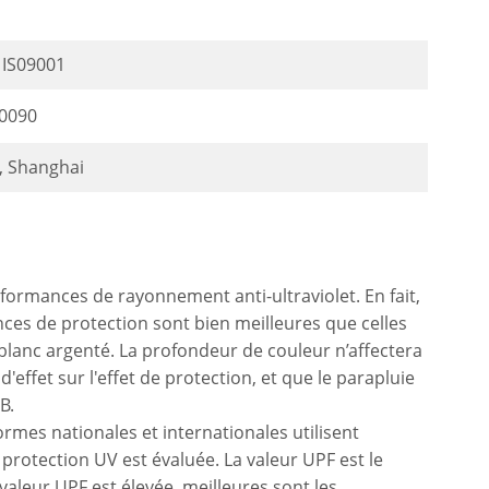
é IS09001
0090
, Shanghai
formances de rayonnement anti-ultraviolet. En fait,
ces de protection sont bien meilleures que celles
e blanc argenté. La profondeur de couleur n’affectera
'effet sur l'effet de protection, et que le parapluie
B.
mes nationales et internationales utilisent
protection UV est évaluée. La valeur UPF est le
aleur UPF est élevée, meilleures sont les