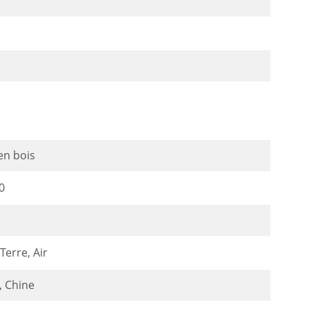
en bois
0
Terre, Air
, Chine