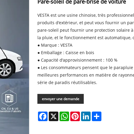
Pare-soleil de pare-brise de voiture
VESTA est une usine chinoise, très professionnel
produits d'extérieur, et peut vous fournir un par
pare-soleil peut fournir une protection solaire à 
la pluie, et le fonctionnement est automatique, c
● Marque : VESTA
● Emballage : Caisse en bois
● Capacité d'approvisionnement : 100 %
● Les consommateurs pensent que le parapluie d
meilleures performances en matière de rayonne
série de paradis réutilisables.
envoyer une demande
Facebook
X
WhatsApp
Pinterest
LinkedIn
Share