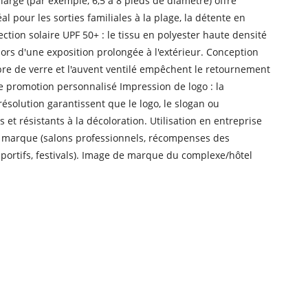
a-large (par exemple, 6,5 à 8 pieds de diamètre) offre
 pour les sorties familiales à la plage, la détente en
ection solaire UPF 50+ : le tissu en polyester haute densité
ors d'une exposition prolongée à l'extérieur. Conception
ibre de verre et l'auvent ventilé empêchent le retournement
de promotion personnalisé Impression de logo : la
ésolution garantissent que le logo, le slogan ou
ts et résistants à la décoloration. Utilisation en entreprise
de marque (salons professionnels, récompenses des
portifs, festivals). Image de marque du complexe/hôtel