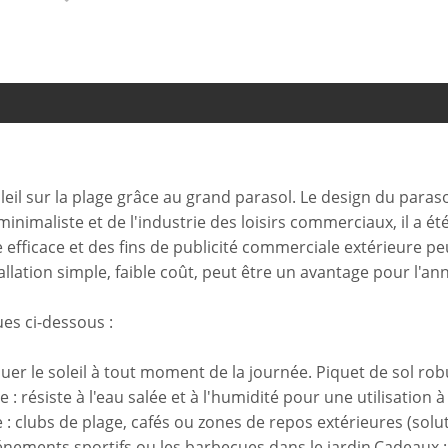
leil sur la plage grâce au grand parasol. Le design du paraso
imaliste et de l'industrie des loisirs commerciaux, il a été
re efficace et des fins de publicité commerciale extérieure 
allation simple, faible coût, peut être un avantage pour l'an
ues ci-dessous :
er le soleil à tout moment de la journée. Piquet de sol robus
 : résiste à l'eau salée et à l'humidité pour une utilisation 
e : clubs de plage, cafés ou zones de repos extérieures (s
énements sportifs ou les barbecues dans le jardin.Cadeaux :