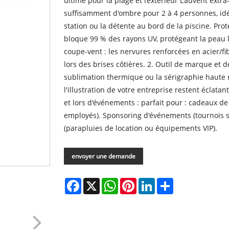
ultime pour la plage et l’extérieur L'auvent extr
suffisamment d'ombre pour 2 à 4 personnes, idéal
station ou la détente au bord de la piscine. Prot
bloque 99 % des rayons UV, protégeant la peau l
coupe-vent : les nervures renforcées en acier/f
lors des brises côtières. 2. Outil de marque et 
sublimation thermique ou la sérigraphie haute r
l'illustration de votre entreprise restent éclatan
et lors d'événements : parfait pour : cadeaux 
employés). Sponsoring d'événements (tournois s
(parapluies de location ou équipements VIP).
envoyer une demande
Facebook
X
WhatsApp
Pinterest
LinkedIn
Share