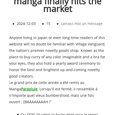
manga finally hits the
market
●
2024-12-03
●
15
●
Laissez-moi un message
Anyone living in Japan or even long-time readers of this
website will no doubt be familiar with Village Vanguard,
the nation's premier novelty goods shop. Known as the
place to buy curry of any color imaginable and a bra for
your eyes, they also hold a yearly award ceremony to
honor the best and brightest up-and-coming novelty
good creators.
Le grand prix de cette année a été remis au
Manga
Parapluie
. Lorsqu'il est fermé, il ressemble à
n'importe quel vieux bumbershoot, mais une fois
ouvert ; [BAAAAAAAAH !"
▼ Ou DON !!!! selon la façon dont vous le tenez.