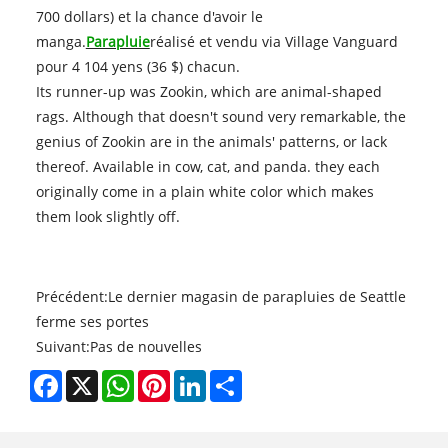
700 dollars) et la chance d'avoir le
manga.
Parapluie
réalisé et vendu via Village Vanguard
pour 4 104 yens (36 $) chacun.
Its runner-up was Zookin, which are animal-shaped
rags. Although that doesn't sound very remarkable, the
genius of Zookin are in the animals' patterns, or lack
thereof. Available in cow, cat, and panda. they each
originally come in a plain white color which makes
them look slightly off.
Précédent:
Le dernier magasin de parapluies de Seattle
ferme ses portes
Suivant:
Pas de nouvelles
Facebook
X
WhatsApp
Pinterest
LinkedIn
Share