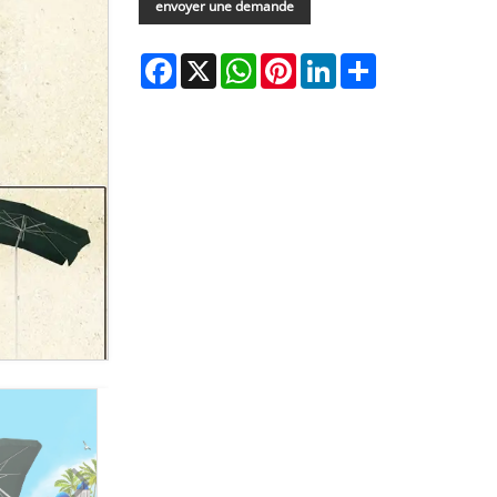
envoyer une demande
Facebook
X
WhatsApp
Pinterest
LinkedIn
Share