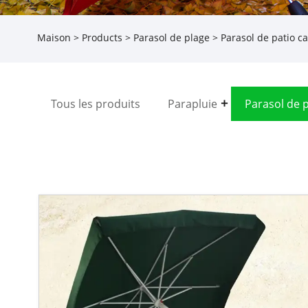
Maison
>
Products
>
Parasol de plage
> Parasol de patio ca
Tous les produits
Parapluie
Parasol de 