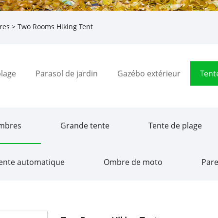
res
> Two Rooms Hiking Tent
plage
Parasol de jardin
Gazébo extérieur
Tent
mbres
Grande tente
Tente de plage
ente automatique
Ombre de moto
Pare