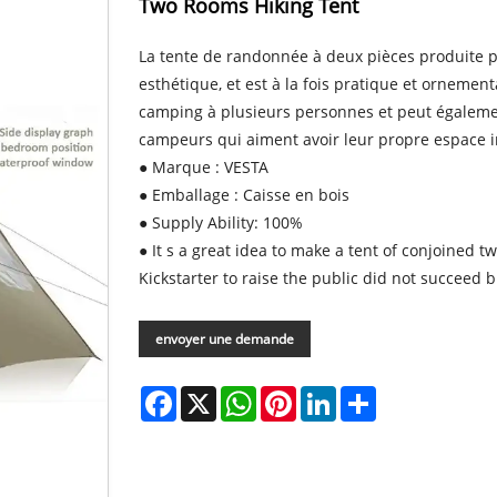
Two Rooms Hiking Tent
La tente de randonnée à deux pièces produite pa
esthétique, et est à la fois pratique et ornemen
camping à plusieurs personnes et peut égaleme
campeurs qui aiment avoir leur propre espace 
● Marque : VESTA
● Emballage : Caisse en bois
● Supply Ability: 100%
● It s a great idea to make a tent of conjoined
Kickstarter to raise the public did not succeed 
envoyer une demande
Facebook
X
WhatsApp
Pinterest
LinkedIn
Share