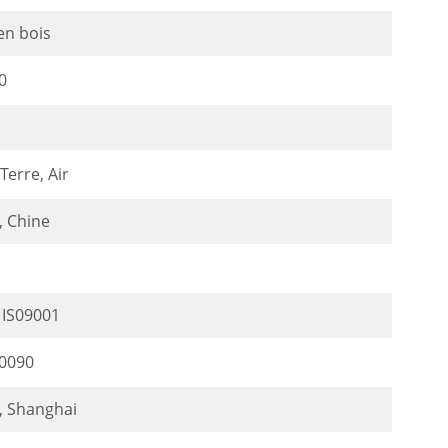
en bois
0
Terre, Air
, Chine
é IS09001
0090
, Shanghai