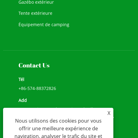
Gazébo extérieur
Tente extérieure
Équipement de camping
Contact Us
Tél
+86-574-88372826
Add
No.518, Li He Road, Songxia Umbrella Town,
X
Shanghai, Shaoxing City, Province du Zhejiang,
Nous utilisons des cookies pour vous
Chine
offrir une meilleure expérience de
E-mail
navigation, analyser le trafic du site et