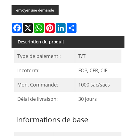
envoyer une demande
Facebook
X
WhatsApp
Pinterest
LinkedIn
Share
Description du produit
Type de paiement :
T/T
Incoterm:
FOB, CFR, CIF
Mon. Commande:
1000 sac/sacs
Délai de livraison:
30 jours
Informations de base